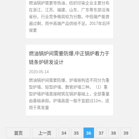
燃油锅炉需要导热油，纺织印染企业主要分布
在浙江、江苏、福建、山东、广东等东部沿海
省份，行业竞争格局较为分散。中低端产能普
遍过剩，而中高端产品供给不足。2017年后环
保要
燃油锅炉间需要防爆,中正锅炉着力于
链条炉研发设计
2020-05-14
燃油锅炉间需要防爆，炉墙按构造不同分为重
型炉墙、轻型炉墙、敷管炉墙三种。（1）重
型炉墙炉墙直接砌筑在锅炉基础上，全部重量
由基础承担。炉墙高度一般不宜超过12m，适
用于蒸发量
首页
上一页
34
35
36
37
38
39