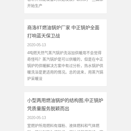
开始生产
商洛8T燃油锅炉厂家 中正锅炉全面
打响蓝天保卫战
2020-05-13
4吨燃天然气蒸汽锅炉洗浴加供暖用不会觉得
奇怪吗？蒸汽锅炉是可以供暖的，但是在中正
锅炉的供暖解决方案中有过分析，热水锅炉供
暖洗浴是更适用的情况。总的说来，用蒸汽锅
炉采暖没
小型两用燃油锅炉的结构图,中正锅炉
凭质量服务脱颖而出
2020-05-13
室燃炉所用燃料有煤粉、液体燃料和气体燃