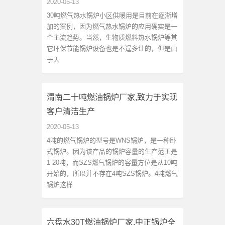
2020-05-13
30吨燃气热水锅炉小区供暖用是目前在逐渐增
加的案例，因为燃气热水锅炉的应用确实是一
个主流趋势。当然，生物质燃料热水锅炉等其
它环保节能锅炉设备也是不逞多让的，但是由
于天
渭南二十吨燃油锅炉厂家,致力于实现
客户清洁生产
2020-05-13
4吨的燃气锅炉的型号是WNS锅炉，是一种卧
式锅炉。因为该产品的锅炉容量的生产范围是
1-20吨，而SZS燃气锅炉的容量方位是从10吨
开始的，所以并不存在4吨SZS锅炉。4吨燃气
锅炉这样
六盘水30T燃油锅炉厂家,中正锅炉全