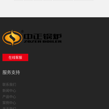
在线客服
服务支持
联系我们
新闻中心
产品中心
案例中心
关于我们