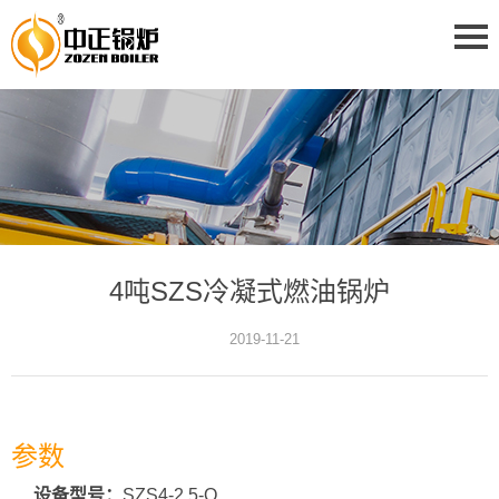
4吨SZS冷凝式燃油锅炉
2019-11-21
参数
设备型号：
SZS4-2.5-Q