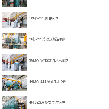
10吨WNS燃油锅炉
2吨WNS冷凝式燃油锅炉
35MW-WNS燃油热水锅炉
46MW SZS燃油热水锅炉
4吨SZS冷凝式燃油锅炉