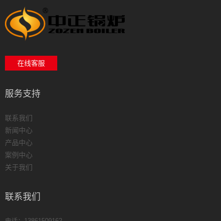
在线客服
服务支持
联系我们
新闻中心
产品中心
案例中心
关于我们
联系我们
电话：13861509162