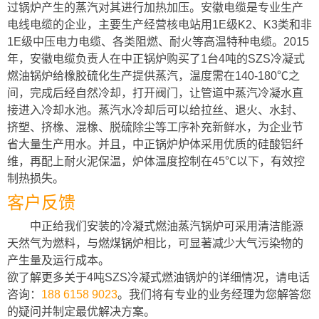
过锅炉产生的蒸汽对其进行加热加压。安徽电缆是专业生产
电线电缆的企业，主要生产经营核电站用1E级K2、K3类和非
1E级中压电力电缆、各类阻燃、耐火等高温特种电缆。2015
年，安徽电缆负责人在中正锅炉购买了1台4吨的SZS冷凝式
燃油锅炉给橡胶硫化生产提供蒸汽，温度需在140-180℃之
间，完成后经自然冷却，打开阀门，让管道中蒸汽冷凝水直
接进入冷却水池。蒸汽水冷却后可以给拉丝、退火、水封、
挤塑、挤橡、混橡、脱硫除尘等工序补充新鲜水，为企业节
省大量生产用水。并且，中正锅炉炉体采用优质的硅酸铝纤
维，再配上耐火泥保温，炉体温度控制在45℃以下，有效控
制热损失。
客户反馈
中正给我们安装的冷凝式燃油蒸汽锅炉可采用清洁能源
天然气为燃料，与燃煤锅炉相比，可显著减少大气污染物的
产生量及运行成本。
欲了解更多关于4吨SZS冷凝式燃油锅炉的详细情况，请电话
咨询：
188 6158 9023
。我们将有专业的业务经理为您解答您
的疑问并制定最优解决方案。