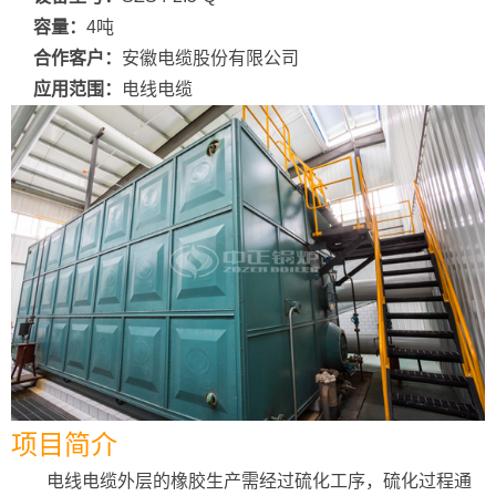
容量：
4吨
合作客户：
安徽电缆股份有限公司
应用范围：
电线电缆
项目简介
电线电缆外层的橡胶生产需经过硫化工序，硫化过程通